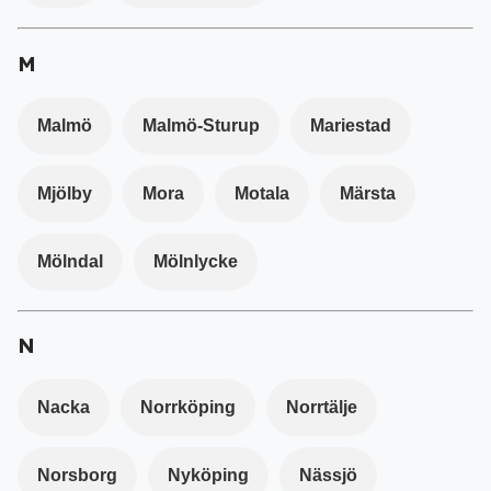
M
Ladda ner vår app!
Få tillgång till alla rabatter i din
Malmö
Malmö-Sturup
Mariestad
ficka
Mjölby
Mora
Motala
Märsta
Mölndal
Mölnlycke
Fortsätt på webben
N
Nacka
Norrköping
Norrtälje
Norsborg
Nyköping
Nässjö