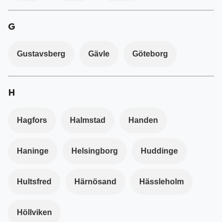
G
Gustavsberg
Gävle
Göteborg
H
Hagfors
Halmstad
Handen
Haninge
Helsingborg
Huddinge
Hultsfred
Härnösand
Hässleholm
Höllviken