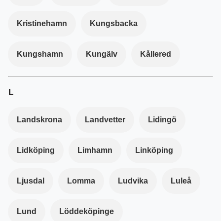
Kristinehamn
Kungsbacka
Kungshamn
Kungälv
Kållered
L
Landskrona
Landvetter
Lidingö
Lidköping
Limhamn
Linköping
Ljusdal
Lomma
Ludvika
Luleå
Lund
Löddeköpinge