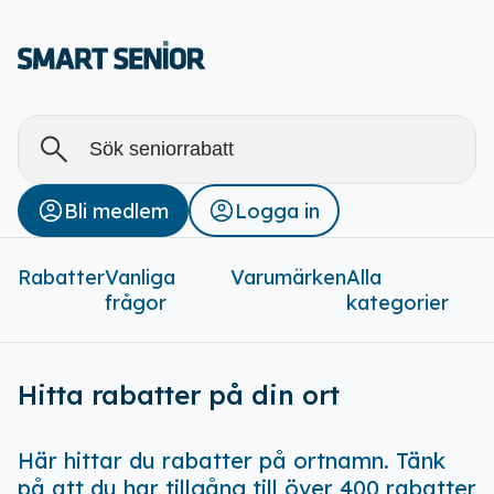
Alla
Stäng
Bli medlem
Logga in
Rabatter (
0
)
Rabatter
Vanliga
Varumärken
Alla
frågor
kategorier
Hitta rabatter på din ort
Här hittar du rabatter på ortnamn. Tänk
på att du har tillgång till över 400 rabatter