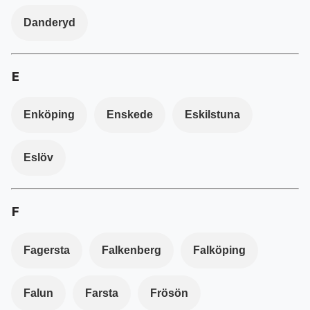
Danderyd
E
Enköping
Enskede
Eskilstuna
Eslöv
F
Fagersta
Falkenberg
Falköping
Falun
Farsta
Frösön