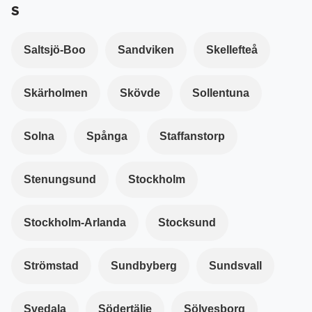
S
Saltsjö-Boo
Sandviken
Skellefteå
Skärholmen
Skövde
Sollentuna
Solna
Spånga
Staffanstorp
Stenungsund
Stockholm
Stockholm-Arlanda
Stocksund
Strömstad
Sundbyberg
Sundsvall
Svedala
Södertälje
Sölvesborg