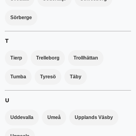
Sörberge
T
Tierp
Trelleborg
Trollhättan
Tumba
Tyresö
Täby
U
Uddevalla
Umeå
Upplands Väsby