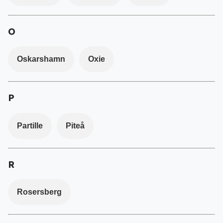
O
Oskarshamn
Oxie
P
Partille
Piteå
R
Rosersberg