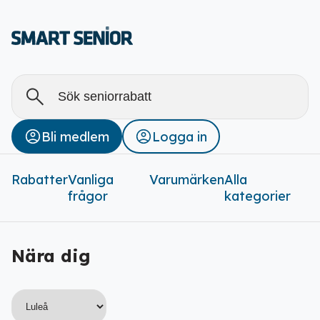
Alla
Stäng
Bli medlem
Logga in
Rabatter (
0
)
Rabatter
Vanliga
Varumärken
Alla
frågor
kategorier
Nära dig