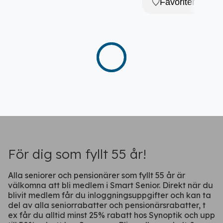
Favoriter
För dig som fyllt 55 år!
Alla seniorer och pensionärer som fyllt 55 år är
välkomna att bli medlem i Smart Senior. Direkt när du
blivit medlem får du inloggningsuppgifter och kan ta
del av alla seniorrabatter och pensionärsrabatter, t
ex får du alltid minst 25% rabatt hos Synoptik och upp