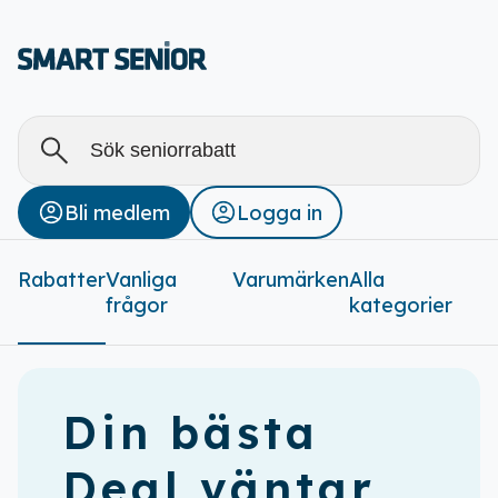
Alla
Stäng
Bli medlem
Logga in
Rabatter (
0
)
Rabatter
Vanliga
Varumärken
Alla
frågor
kategorier
Din bästa
Deal väntar