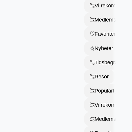
ficka
Vi rekommende
Medlemsresor
Favoriter
Nyheter
Fortsätt på webben
Tidsbegränsat
Resor
Populärt just nu
Vi rekommende
Medlemsresor