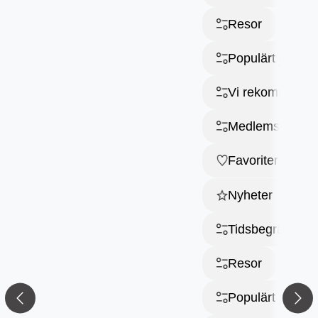
Resor
Populärt just nu
Vi rekommende
Medlemsresor
Favoriter
Nyheter
Tidsbegränsat
Resor
Ladda ner vår app!
Populärt just nu
Få tillgång till alla rabatter i din