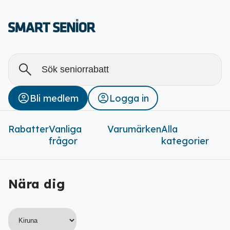
Alla
Stäng
Bli medlem
Logga in
Rabatter (
0
)
Rabatter
Vanliga
Varumärken
Alla
frågor
kategorier
Nära dig