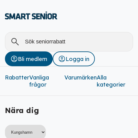
Alla
Stäng
Bli medlem
Logga in
Rabatter (
0
)
Rabatter
Vanliga
Varumärken
Alla
frågor
kategorier
Nära dig