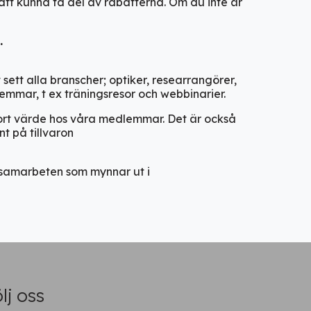
tt kunna ta del av rabatterna. Om du inte är
.
t sett alla branscher; optiker, researrangörer,
lemmar
, t ex
träningsresor och webbinarier
.
ort
värde
hos våra medlemmar. Det är också
t på tillvaron
a samarbeten som mynnar ut i
lj oss