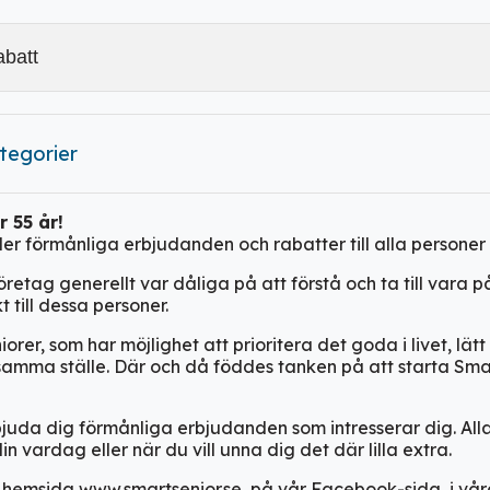
ategorier
r 55 år
!
der
förmånliga erbjudanden och
rabatter
till alla personer
företag generellt var dåliga på att förstå och ta till vara
 till dessa personer.
rer, som har möjlighet att prioritera det goda i livet, lät
amma ställe. Där och då föddes tanken på att starta Smar
erbjuda dig förmånliga erbjudanden som intresserar dig. A
 vardag eller när du vill unna dig det där lilla extra.
 hemsida www.smartsenior.se, på vår Facebook-sida, i våra