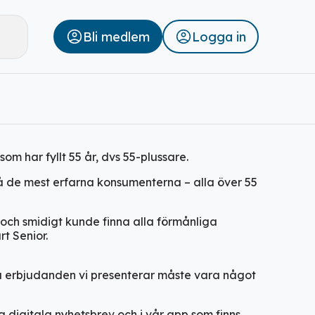
Bli medlem
Logga in
Stäng
 som har fyllt 55 år
,
dvs 55
-
plussare
.
 på de mest erfarna konsumenterna – alla över 55
t och smidigt kunde finna alla förmånliga
t Senior.
lla erbjudanden vi presenterar måste vara något
 digitala nyhetsbrev och i vår app som finns