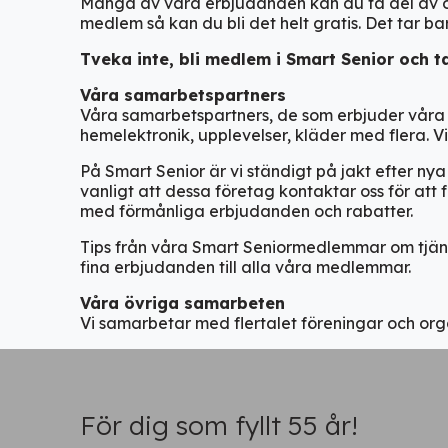
Många av våra erbjudanden kan du ta del av on
medlem så kan du bli det helt gratis. Det tar b
Tveka inte, bli medlem i Smart Senior och t
Våra s
amarbetspartners
Våra samarbetspartners, de som erbjuder våra
hemelektronik, upplevelser, kläder med flera. V
På Smart Senior är vi ständigt på jakt efter n
vanligt att
dessa
företag kontaktar oss för att
med
förmånliga
erbjudanden
och rabatter
.
Tips från våra Smart Senior
medlemmar om
tjä
fina
erbjudanden
till alla våra medlemmar
.
Våra ö
vriga
samarbeten
Vi samarbetar med
flertalet
föreningar och org
För dig som fyllt 55 år!