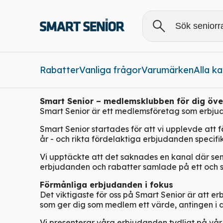
Rabatter
Vanliga frågor
Varumärken
Alla
Alla k
Smart Senior – medlemsklubb
en
för
dig öve
Rabatter (
0
)
Smart Senior
är ett medlemsföretag som
erbju
Smart Senior startades för att vi upplevde att 
år - och rikta fördelaktiga erbjudanden specifikt
Vi upptäckte att det saknades en kanal där senio
erbjudanden och rabatter samlade på ett och s
Förmånliga erbjudanden i fokus
Det viktigaste för oss på Smart Senior är att 
som ger dig som medlem ett värde, antingen i din
Vi presenterar våra erbjudanden tydligt på vår