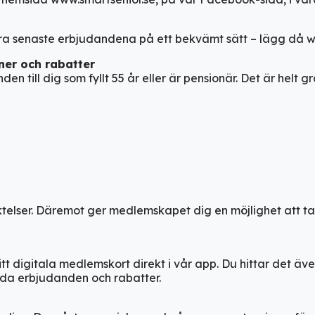
lra senaste erbjudandena på ett bekvämt sätt – lägg då ww
ner och rabatter
n till dig som fyllt 55 år eller är pensionär. Det är helt gr
telser. Däremot ger medlemskapet dig en möjlighet att t
Ladda ner vår app!
Få tillgång till alla rabatter i din
itt digitala medlemskort direkt i vår app. Du hittar det äv
ficka
tvalda erbjudanden och rabatter.