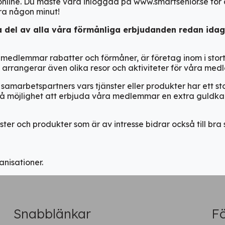
line. Du måste vara inloggad på www.smartsenior.se för a
ara någon minut!
a del av alla våra förmånliga erbjudanden redan idag
Fortsätt på webben
 medlemmar rabatter och förmåner, är
företag
inom i stor
i arrangerar även olika
resor och aktiviteter för
våra med
ya samarbetspartners
vars tjänster eller produkter
har ett st
 få möjlighet att erbjuda våra medlemmar
en extra
guldkan
nster och
produkter som är av intresse bidrar också till br
anisationer.
Snabblänkar
Fö