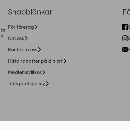
Få tillgång till alla rabatter i din
Snabblänkar
Fö
ficka
För företag
när
ch
Om oss
Kontakta oss
Hitta rabatter på din ort
Fortsätt på webben
Medlemsvillkor
Integritetspolicy