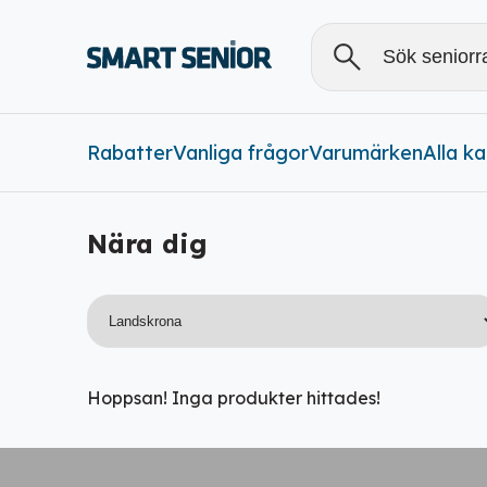
Rabatter
Vanliga frågor
Varumärken
Alla
Alla k
Rabatter (
0
)
Nära dig
Hoppsan! Inga produkter hittades!