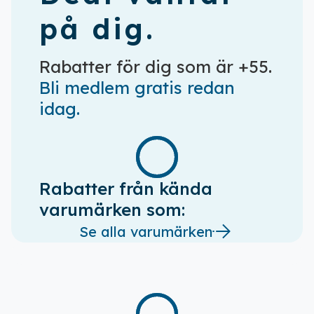
på dig.
Rabatter för dig som är +55.
Bli medlem gratis redan
idag.
Rabatter från kända
varumärken som:
Se alla varumärken
Ladda ner vår app!
Få tillgång till alla rabatter i din
ficka