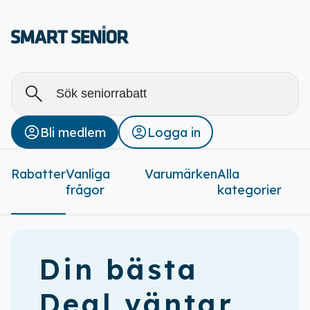
Alla
Stäng
Bli medlem
Logga in
Rabatter (
0
)
Rabatter
Vanliga
Varumärken
Alla
frågor
kategorier
Din bästa
Deal väntar