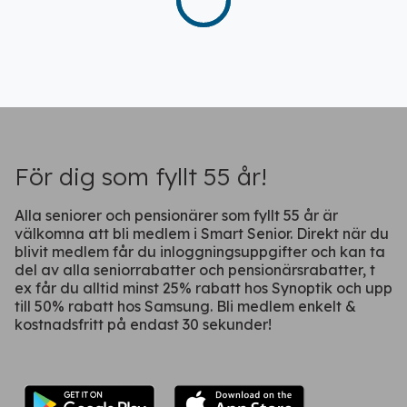
Fortsätt på webben
För dig som fyllt 55 år!
Alla seniorer och pensionärer som fyllt 55 år är
välkomna att bli medlem i Smart Senior. Direkt när du
blivit medlem får du inloggningsuppgifter och kan ta
del av alla seniorrabatter och pensionärsrabatter, t
ex får du alltid minst 25% rabatt hos Synoptik och upp
till 50% rabatt hos Samsung. Bli medlem enkelt &
kostnadsfritt på endast 30 sekunder!