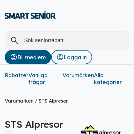
Alla
Stäng
Bli medlem
Logga in
Rabatter (
0
)
Rabatter
Vanliga
Varumärken
Alla
frågor
kategorier
Varumärken /
STS Alpresor
STS Alpresor