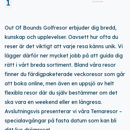
1
Out Of Bounds Golfresor erbjuder dig bredd,
kunskap och upplevelser. Oavsett hur ofta du
reser är det viktigt att varje resa känns unik. Vi
lägger därför ner mycket jobb på att guida dig
rätt i vårt breda sortiment. Bland våra resor
finner du färdigpaketerade veckoresor som går
att boka online, men även en uppsjö av helt
flexibla resor där du själv bestämmer om det
ska vara en weekend eller en långresa.
Avslutningsvis presenterar vi våra Temaresor –
Ladda ner vår app!
specialavgångar på fasta datum som kan bli
ditt livs drömresa!