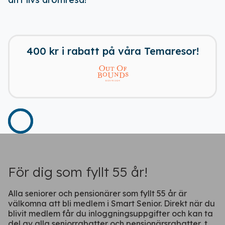
Få tillgång till alla rabatter i din
ficka
400 kr i rabatt på våra Temaresor!
Fortsätt på webben
För dig som fyllt 55 år!
Alla seniorer och pensionärer som fyllt 55 år är
välkomna att bli medlem i Smart Senior. Direkt när du
blivit medlem får du inloggningsuppgifter och kan ta
del av alla seniorrabatter och pensionärsrabatter, t