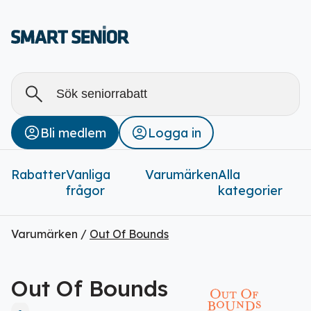
Alla
Stäng
Bli medlem
Logga in
Rabatter (
0
)
Rabatter
Vanliga
Varumärken
Alla
frågor
kategorier
Varumärken /
Out Of Bounds
Out Of Bounds