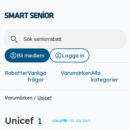
Alla
Stäng
Bli medlem
Logga in
Rabatter (
0
)
Rabatter
Vanliga
Varumärken
Alla
frågor
kategorier
Varumärken /
Unicef
Unicef
1