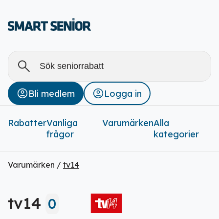
Alla
Stäng
Bli medlem
Logga in
Rabatter (
0
)
Rabatter
Vanliga
Varumärken
Alla
frågor
kategorier
Varumärken /
tv14
tv14
0