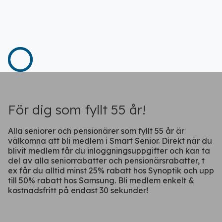
Ladda ner vår app!
Få tillgång till alla rabatter i din
ficka
För dig som fyllt 55 år!
Alla seniorer och pensionärer som fyllt 55 år är
välkomna att bli medlem i Smart Senior. Direkt när du
blivit medlem får du inloggningsuppgifter och kan ta
del av alla seniorrabatter och pensionärsrabatter, t
ex får du alltid minst 25% rabatt hos Synoptik och upp
Fortsätt på webben
till 50% rabatt hos Samsung. Bli medlem enkelt &
kostnadsfritt på endast 30 sekunder!