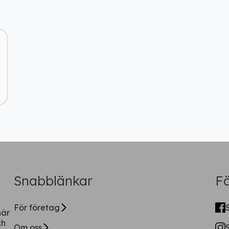
Ladda ner vår app!
Få tillgång till alla rabatter i din
ficka
Fortsätt på webben
Snabblänkar
Fö
För företag
när
ch
Om oss