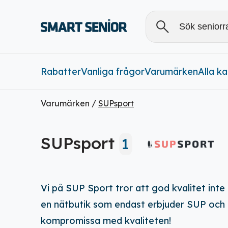
Rabatter
Vanliga frågor
Varumärken
Alla
Alla k
Varumärken /
SUPsport
Rabatter (
0
)
SUPsport
1
Vi på SUP Sport tror att god kvalitet inte
en nätbutik som endast erbjuder SUP och rele
kompromissa med kvaliteten!