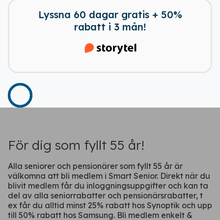
ficka
Lyssna 60 dagar gratis + 50%
rabatt i 3 mån!
Fortsätt på webben
För dig som fyllt 55 år!
Alla seniorer och pensionärer som fyllt 55 år är
välkomna att bli medlem i Smart Senior. Direkt när du
blivit medlem får du inloggningsuppgifter och kan ta
del av alla seniorrabatter och pensionärsrabatter, t
ex får du alltid minst 25% rabatt hos Synoptik och upp
till 50% rabatt hos Samsung. Bli medlem enkelt &