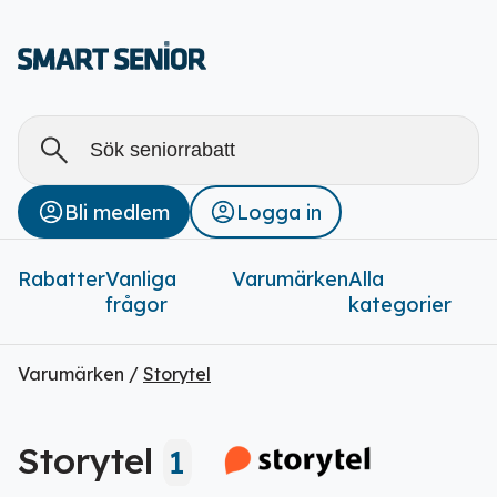
Alla
Stäng
Bli medlem
Logga in
Rabatter (
0
)
Rabatter
Vanliga
Varumärken
Alla
frågor
kategorier
Varumärken /
Storytel
Storytel
1