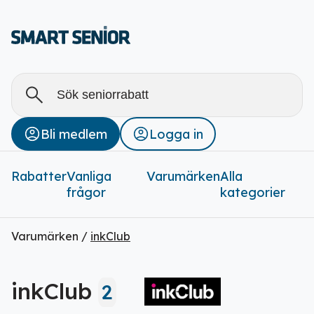
Alla
Stäng
Bli medlem
Logga in
Rabatter (
0
)
Rabatter
Vanliga
Varumärken
Alla
frågor
kategorier
Varumärken /
inkClub
inkClub
2