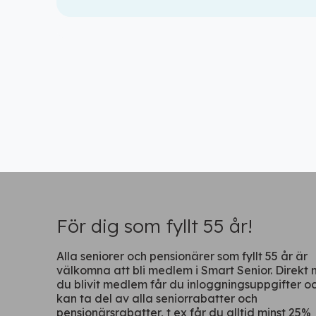
För dig som fyllt 55 år!
Alla seniorer och pensionärer som fyllt 55 år är
välkomna att bli medlem i Smart Senior. Direkt 
du blivit medlem får du inloggningsuppgifter o
kan ta del av alla seniorrabatter och
pensionärsrabatter, t ex får du alltid minst 25%