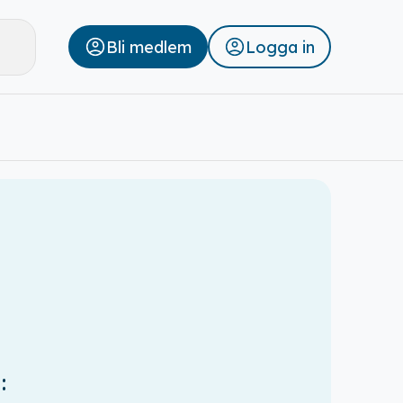
Bli medlem
Logga in
Stäng
: