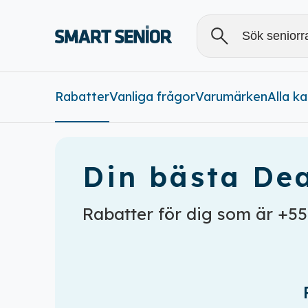
Rabatter
Vanliga frågor
Varumärken
Alla
Alla k
Rabatter (
0
)
Din bästa Dea
Rabatter för dig som är +55