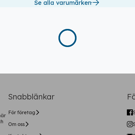
Se alla varumärken
Ladda ner vår app!
Få tillgång till alla rabatter i din
ficka
Fortsätt på webben
Snabblänkar
Fö
För företag
när
ch
Om oss