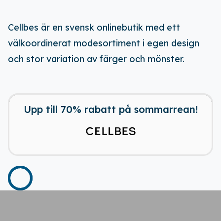
Cellbes är en svensk onlinebutik med ett
välkoordinerat modesortiment i egen design
och stor variation av färger och mönster.
Endast 1 dag kvar
Upp till 70% rabatt på sommarrean!
Ladda ner vår app!
Få tillgång till alla rabatter i din
ficka