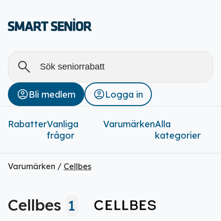
Alla
Stäng
Bli medlem
Logga in
Rabatter (
0
)
Rabatter
Vanliga
Varumärken
Alla
frågor
kategorier
Varumärken /
Cellbes
Cellbes
1