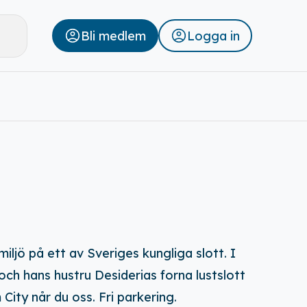
Bli medlem
Logga in
Stäng
iljö på ett av Sveriges kungliga slott. I
och hans hustru Desiderias forna lustslott
ity når du oss. Fri parkering.