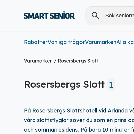
Rabatter
Vanliga frågor
Varumärken
Alla
Alla k
Varumärken /
Rosersbergs Slott
Rabatter (
0
)
Rosersbergs Slott
1
På Rosersbergs Slottshotell vid Arlanda väl
våra slottsflyglar sover du som en prins o
och sommarresidens. På bara 10 minuter frå