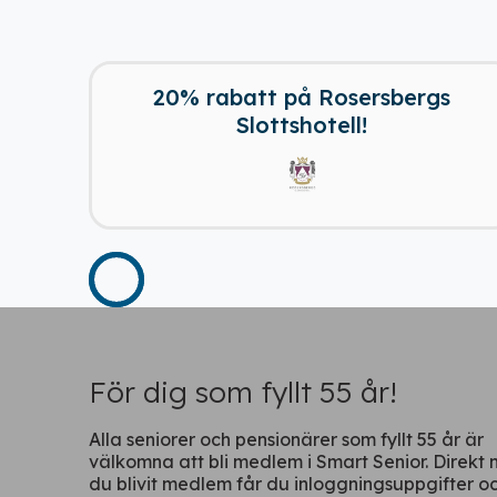
20% rabatt på Rosersbergs
Slottshotell!
För dig som fyllt 55 år!
Alla seniorer och pensionärer som fyllt 55 år är
välkomna att bli medlem i Smart Senior. Direkt 
du blivit medlem får du inloggningsuppgifter o