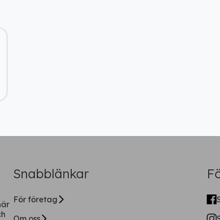
Ladda ner vår app!
Få tillgång till alla rabatter i din
ficka
Fortsätt på webben
Snabblänkar
Fö
För företag
när
ch
Om oss