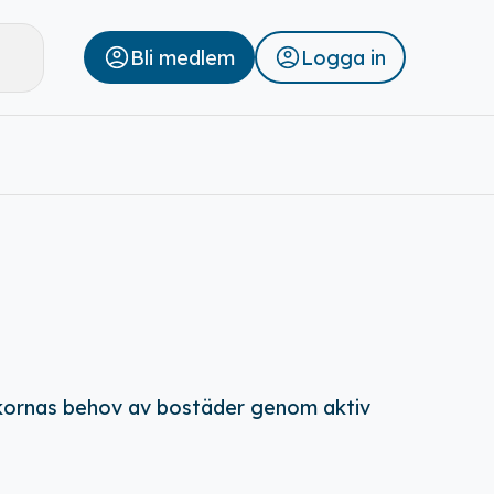
Bli medlem
Logga in
Stäng
skornas behov av bostäder genom aktiv