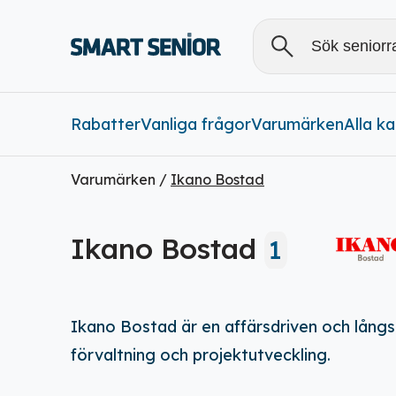
Rabatter
Vanliga frågor
Varumärken
Alla
Alla k
Varumärken /
Ikano Bostad
Rabatter (
0
)
Ikano Bostad
1
Ikano Bostad är en affärsdriven och lån
förvaltning och projektutveckling.