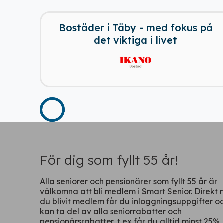
Bostäder i Täby - med fokus på
det viktiga i livet
För dig som fyllt 55 år!
Alla seniorer och pensionärer som fyllt 55 år är
välkomna att bli medlem i Smart Senior. Direkt 
du blivit medlem får du inloggningsuppgifter o
kan ta del av alla seniorrabatter och
pensionärsrabatter, t ex får du alltid minst 25%