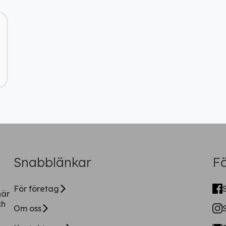
Ladda ner vår app!
Få tillgång till alla rabatter i din
ficka
Fortsätt på webben
Snabblänkar
Fö
För företag
när
ch
Om oss