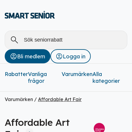
Alla
Stäng
Bli medlem
Logga in
Rabatter (
0
)
Rabatter
Vanliga
Varumärken
Alla
frågor
kategorier
Varumärken /
Affordable Art Fair
Affordable Art