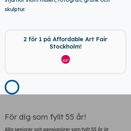
skulptur.
Få tillgång till alla rabatter i din
ficka
2 för 1 på Affordable Art Fair
Stockholm!
Fortsätt på webben
För dig som fyllt 55 år!
Alla seniorer och pensionärer som fyllt 55 år är