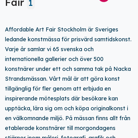
Fair
1
Affordable Art Fair Stockholm är Sveriges
ledande konstmässa för prisvärd samtidskonst.
Varje år samlar vi 65 svenska och
internationella gallerier och över 500
konstnärer under ett och samma tak på Nacka
Strandsmässan. Vårt mål är att göra konst
tillgänglig för fler genom att erbjuda en
inspirerande mötesplats där besökare kan
upptäcka, lära sig om och köpa originalkonst i
en välkomnande miljö. På mässan finns allt från
etablerade konstnärer till morgondagens
Ladda ner vår app!
stjärnor inom måleri, fotografi, grafik och