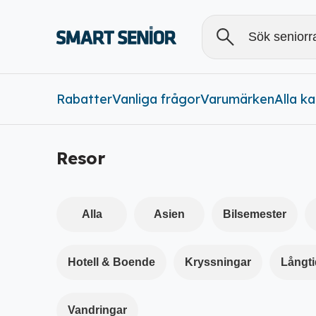
Rabatter
Vanliga frågor
Varumärken
Alla
Alla k
Rabatter (
0
)
Resor
Alla
Asien
Bilsemester
Hotell & Boende
Kryssningar
Långt
Vandringar