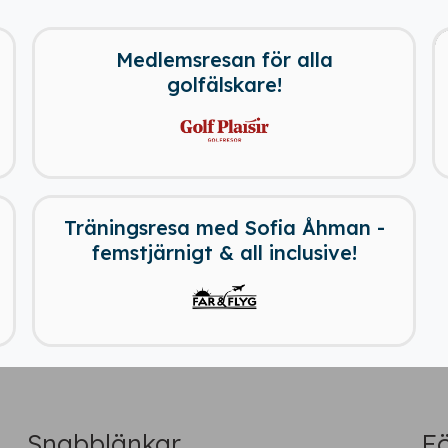
Medlemsresan för alla
golfälskare!
Ladda ner vår app!
Få tillgång till alla rabatter i din
ficka
Träningsresa med Sofia Åhman -
femstjärnigt & all inclusive!
Fortsätt på webben
Snabblänkar
Fö