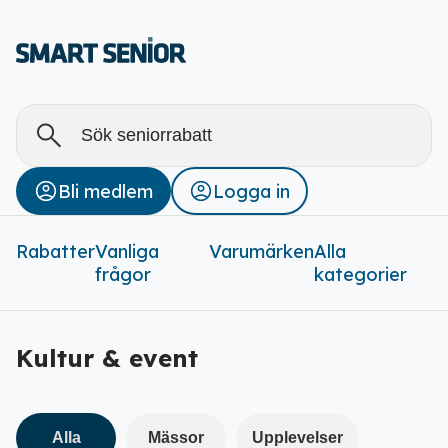
Alla
Stäng
Bli medlem
Logga in
Rabatter (
0
)
Rabatter
Vanliga
Varumärken
Alla
frågor
kategorier
Kultur & event
Alla
Mässor
Upplevelser