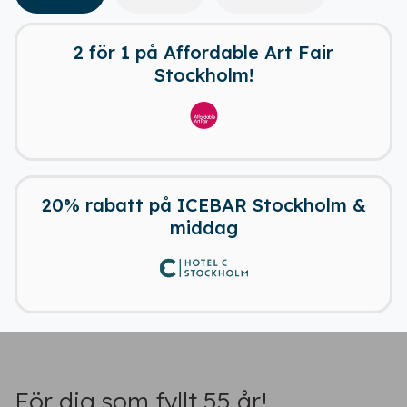
2 för 1 på Affordable Art Fair
Stockholm!
20% rabatt på ICEBAR Stockholm &
Ladda ner vår app!
middag
Få tillgång till alla rabatter i din
ficka
För dig som fyllt 55 år!