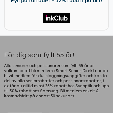
Fyll på förrådet – 12% rabatt på allt!
För dig som fyllt 55 år!
Alla seniorer och pensionärer som fyllt 55 år är
välkomna att bli medlem i Smart Senior. Direkt när du
blivit medlem får du inloggningsuppgifter och kan ta
del av alla seniorrabatter och pensionärsrabatter, t
ex får du alltid minst 25% rabatt hos Synoptik och upp
till 50% rabatt hos Samsung. Bli medlem enkelt &
kostnadsfritt på endast 30 sekunder!