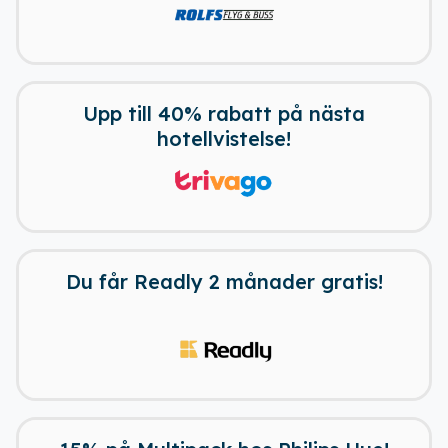
Upp till 40% rabatt på nästa
Ladda ner vår app!
hotellvistelse!
Få tillgång till alla rabatter i din
ficka
Du får Readly 2 månader gratis!
Fortsätt på webben