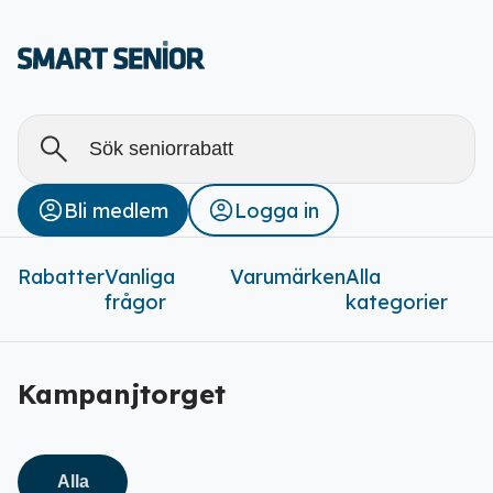
Alla
Stäng
Bli medlem
Logga in
Rabatter (
0
)
Rabatter
Vanliga
Varumärken
Alla
frågor
kategorier
Kampanjtorget
Alla