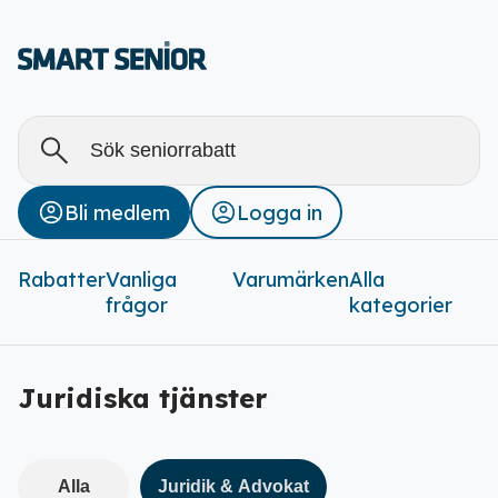
Alla
Stäng
Bli medlem
Logga in
Rabatter (
0
)
Rabatter
Vanliga
Varumärken
Alla
frågor
kategorier
Juridiska tjänster
Alla
Juridik & Advokat