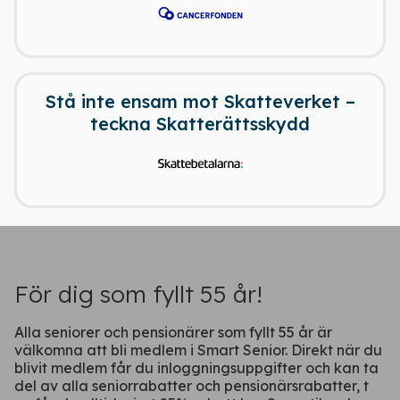
ficka
Stå inte ensam mot Skatteverket –
teckna Skatterättsskydd
Fortsätt på webben
För dig som fyllt 55 år!
Alla seniorer och pensionärer som fyllt 55 år är
välkomna att bli medlem i Smart Senior. Direkt när du
blivit medlem får du inloggningsuppgifter och kan ta
del av alla seniorrabatter och pensionärsrabatter, t