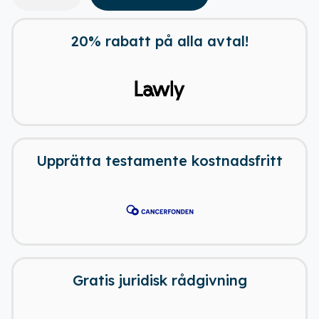
20% rabatt på alla avtal!
Upprätta testamente kostnadsfritt
Gratis juridisk rådgivning
Ladda ner vår app!
Få tillgång till alla rabatter i din