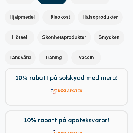
Hjälpmedel
Hälsokost
Hälsoprodukter
Hörsel
Skönhetsprodukter
Smycken
Tandvård
Träning
Vaccin
10% rabatt på solskydd med mera!
Ladda ner vår app!
Få tillgång till alla rabatter i din
ficka
10% rabatt på apoteksvaror!