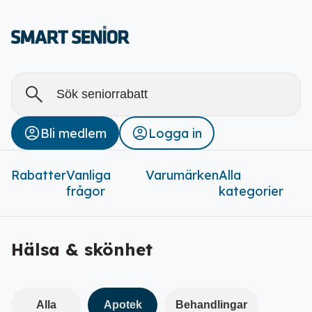
Alla
Stäng
Bli medlem
Logga in
Rabatter (
0
)
Rabatter
Vanliga
Varumärken
Alla
frågor
kategorier
Hälsa & skönhet
Alla
Apotek
Behandlingar