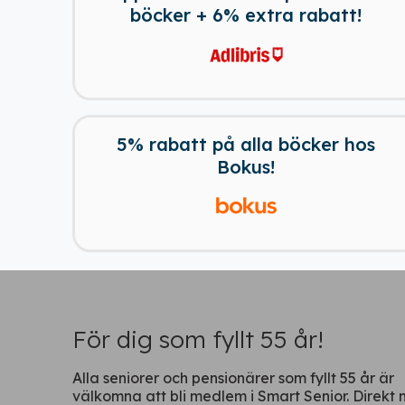
böcker + 6% extra rabatt!
5% rabatt på alla böcker hos
Bokus!
För dig som fyllt 55 år!
Alla seniorer och pensionärer som fyllt 55 år är
välkomna att bli medlem i Smart Senior. Direkt 