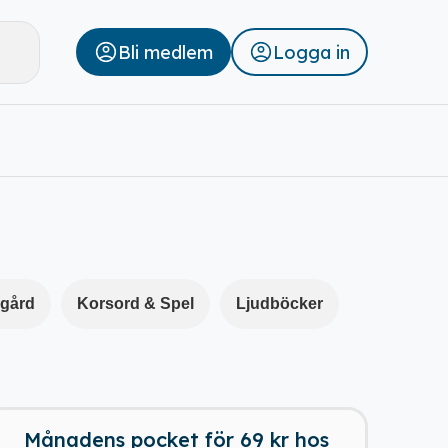
Bli medlem
Logga in
Stäng
dgård
Korsord & Spel
Ljudböcker
Månadens pocket för 69 kr hos