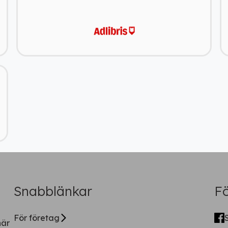
Ladda ner vår app!
Få tillgång till alla rabatter i din
ficka
Fortsätt på webben
Snabblänkar
Fö
För företag
när