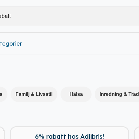
ategorier
s
Familj & Livsstil
Hälsa
Inredning & Trä
6% rabatt hos Adlibris!