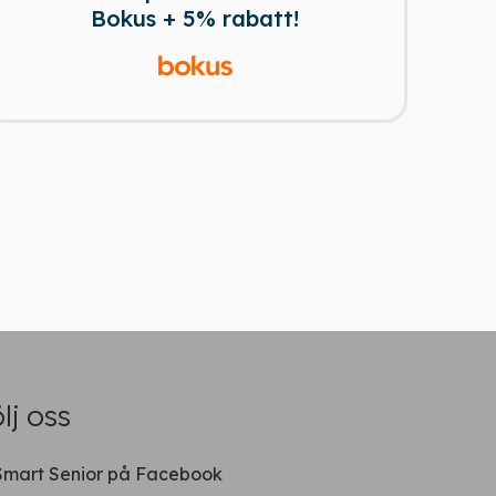
Bokus + 5% rabatt!
lj oss
Smart Senior på Facebook