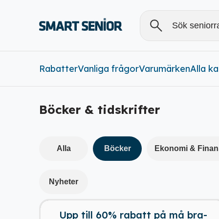
Rabatter
Vanliga frågor
Varumärken
Alla
Alla k
Rabatter (
0
)
Böcker & tidskrifter
Alla
Böcker
Ekonomi & Finan
Nyheter
15 dagar kvar
Upp till 60% rabatt på må bra-